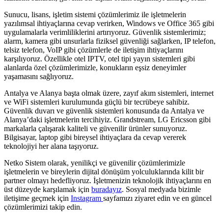
Sunucu, lisans, işletim sistemi çözümlerimiz ile işletmelerin
yazılımsal ihtiyaçlarına cevap verirken, Windows ve Office 365 gibi
uygulamalarla verimliliklerini artırıyoruz. Güvenlik sistemlerimiz;
alarm, kamera gibi unsurlarla fiziksel güvenliği sağlarken, IP telefon,
telsiz telefon, VoIP gibi çözümlerle de iletişim ihtiyaçlarını
karşılıyoruz. Özellikle otel IPTV, otel tipi yayın sistemleri gibi
alanlarda özel çözümlerimizle, konukların eşsiz deneyimler
yaşamasını sağlıyoruz.
Antalya ve Alanya başta olmak üzere, zayıf akım sistemleri, internet
ve WiFi sistemleri kurulumunda güçlü bir tecrübeye sahibiz.
Güvenlik duvarı ve güvenlik sistemleri konusunda da Antalya ve
Alanya’daki işletmelerin tercihiyiz. Grandstream, LG Ericsson gibi
markalarla çalışarak kaliteli ve güvenilir ürünler sunuyoruz.
Bilgisayar, laptop gibi bireysel ihtiyaçlara da cevap vererek
teknolojiyi her alana taşıyoruz.
Netko Sistem olarak, yenilikçi ve güvenilir çözümlerimizle
işletmelerin ve bireylerin dijital dönüşüm yolculuklarında kilit bir
partner olmayı hedefliyoruz. İşletmenizin teknolojik ihtiyaçlarını en
üst düzeyde karşılamak için
buradayız
. Sosyal medyada bizimle
iletişime geçmek için
Instagram
sayfamızı ziyaret edin ve en güncel
çözümlerimizi takip edin.