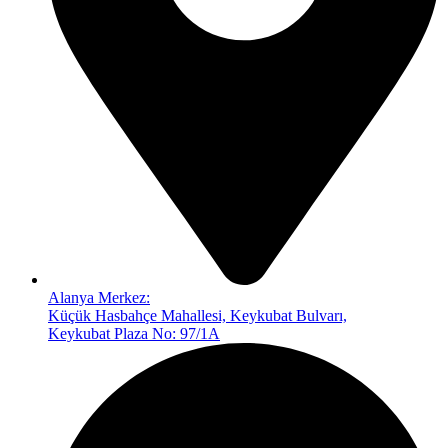
Alanya Merkez:
Küçük Hasbahçe Mahallesi, Keykubat Bulvarı,
Keykubat Plaza No: 97/1A