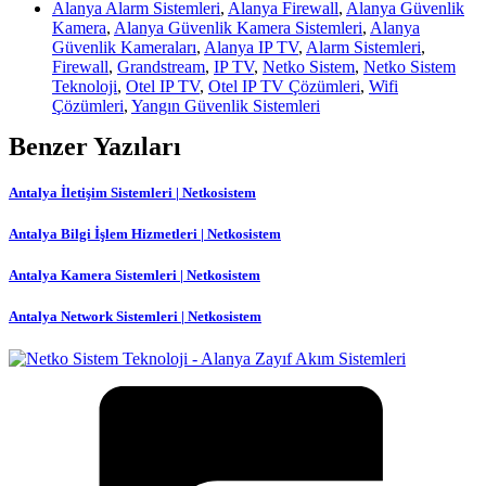
Alanya Alarm Sistemleri
,
Alanya Firewall
,
Alanya Güvenlik
Kamera
,
Alanya Güvenlik Kamera Sistemleri
,
Alanya
Güvenlik Kameraları
,
Alanya IP TV
,
Alarm Sistemleri
,
Firewall
,
Grandstream
,
IP TV
,
Netko Sistem
,
Netko Sistem
Teknoloji
,
Otel IP TV
,
Otel IP TV Çözümleri
,
Wifi
Çözümleri
,
Yangın Güvenlik Sistemleri
Benzer Yazıları
Antalya İletişim Sistemleri | Netkosistem
Antalya Bilgi İşlem Hizmetleri | Netkosistem
Antalya Kamera Sistemleri | Netkosistem
Antalya Network Sistemleri | Netkosistem