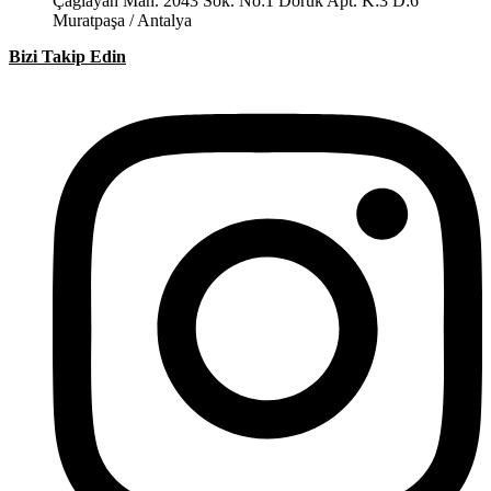
Çağlayan Mah. 2043 Sok. No:1 Doruk Apt. K:3 D:6
Muratpaşa / Antalya
Bizi Takip Edin