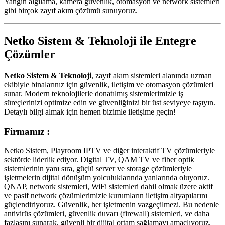
Yangın algılama, kamera güvenlik, otomasyon ve network sistemleri
gibi birçok zayıf akım çözümü sunuyoruz.
Netko Sistem & Teknoloji ile Entegre
Çözümler
Netko Sistem & Teknoloji
, zayıf akım sistemleri alanında uzman
ekibiyle binalarınız için güvenlik, iletişim ve otomasyon çözümleri
sunar. Modern teknolojilerle donatılmış sistemlerimizle iş
süreçlerinizi optimize edin ve güvenliğinizi bir üst seviyeye taşıyın.
Detaylı bilgi almak için hemen bizimle iletişime geçin!
Firmamız :
Netko Sistem, Playroom IPTV ve diğer interaktif TV çözümleriyle
sektörde liderlik ediyor. Digital TV, QAM TV ve fiber optik
sistemlerinin yanı sıra, güçlü server ve storage çözümleriyle
işletmelerin dijital dönüşüm yolculuklarında yanlarında oluyoruz.
QNAP, network sistemleri, WiFi sistemleri dahil olmak üzere aktif
ve pasif network çözümlerimizle kurumların iletişim altyapılarını
güçlendiriyoruz. Güvenlik, her işletmenin vazgeçilmezi. Bu nedenle
antivirüs çözümleri, güvenlik duvarı (firewall) sistemleri, ve daha
fazlasını sunarak, güvenli bir dijital ortam sağlamayı amaçlıyoruz.