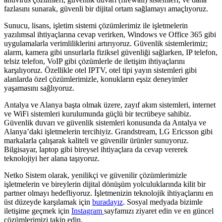
fazlasını sunarak, güvenli bir dijital ortam sağlamayı amaçlıyoruz.
Sunucu, lisans, işletim sistemi çözümlerimiz ile işletmelerin
yazılımsal ihtiyaçlarına cevap verirken, Windows ve Office 365 gibi
uygulamalarla verimliliklerini artırıyoruz. Güvenlik sistemlerimiz;
alarm, kamera gibi unsurlarla fiziksel güvenliği sağlarken, IP telefon,
telsiz telefon, VoIP gibi çözümlerle de iletişim ihtiyaçlarını
karşılıyoruz. Özellikle otel IPTV, otel tipi yayın sistemleri gibi
alanlarda özel çözümlerimizle, konukların eşsiz deneyimler
yaşamasını sağlıyoruz.
Antalya ve Alanya başta olmak üzere, zayıf akım sistemleri, internet
ve WiFi sistemleri kurulumunda güçlü bir tecrübeye sahibiz.
Güvenlik duvarı ve güvenlik sistemleri konusunda da Antalya ve
Alanya’daki işletmelerin tercihiyiz. Grandstream, LG Ericsson gibi
markalarla çalışarak kaliteli ve güvenilir ürünler sunuyoruz.
Bilgisayar, laptop gibi bireysel ihtiyaçlara da cevap vererek
teknolojiyi her alana taşıyoruz.
Netko Sistem olarak, yenilikçi ve güvenilir çözümlerimizle
işletmelerin ve bireylerin dijital dönüşüm yolculuklarında kilit bir
partner olmayı hedefliyoruz. İşletmenizin teknolojik ihtiyaçlarını en
üst düzeyde karşılamak için
buradayız
. Sosyal medyada bizimle
iletişime geçmek için
Instagram
sayfamızı ziyaret edin ve en güncel
çözümlerimizi takip edin.