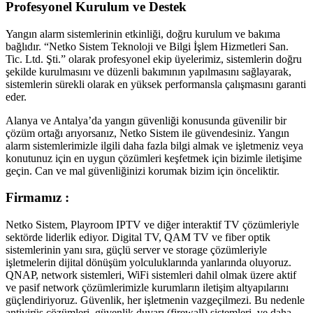
Profesyonel Kurulum ve Destek
Yangın alarm sistemlerinin etkinliği, doğru kurulum ve bakıma
bağlıdır. “Netko Sistem Teknoloji ve Bilgi İşlem Hizmetleri San.
Tic. Ltd. Şti.” olarak profesyonel ekip üyelerimiz, sistemlerin doğru
şekilde kurulmasını ve düzenli bakımının yapılmasını sağlayarak,
sistemlerin sürekli olarak en yüksek performansla çalışmasını garanti
eder.
Alanya ve Antalya’da yangın güvenliği konusunda güvenilir bir
çözüm ortağı arıyorsanız, Netko Sistem ile güvendesiniz. Yangın
alarm sistemlerimizle ilgili daha fazla bilgi almak ve işletmeniz veya
konutunuz için en uygun çözümleri keşfetmek için bizimle iletişime
geçin. Can ve mal güvenliğinizi korumak bizim için önceliktir.
Firmamız :
Netko Sistem, Playroom IPTV ve diğer interaktif TV çözümleriyle
sektörde liderlik ediyor. Digital TV, QAM TV ve fiber optik
sistemlerinin yanı sıra, güçlü server ve storage çözümleriyle
işletmelerin dijital dönüşüm yolculuklarında yanlarında oluyoruz.
QNAP, network sistemleri, WiFi sistemleri dahil olmak üzere aktif
ve pasif network çözümlerimizle kurumların iletişim altyapılarını
güçlendiriyoruz. Güvenlik, her işletmenin vazgeçilmezi. Bu nedenle
antivirüs çözümleri, güvenlik duvarı (firewall) sistemleri, ve daha