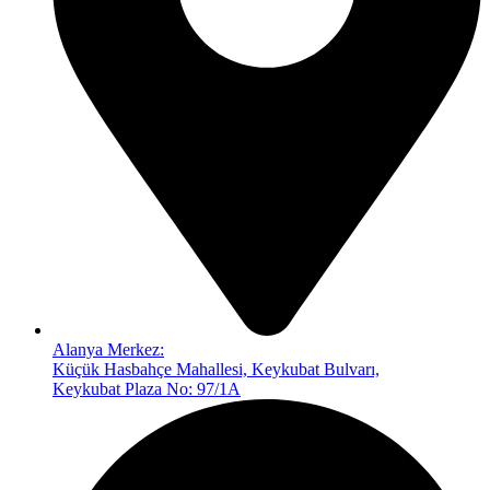
Alanya Merkez:
Küçük Hasbahçe Mahallesi, Keykubat Bulvarı,
Keykubat Plaza No: 97/1A