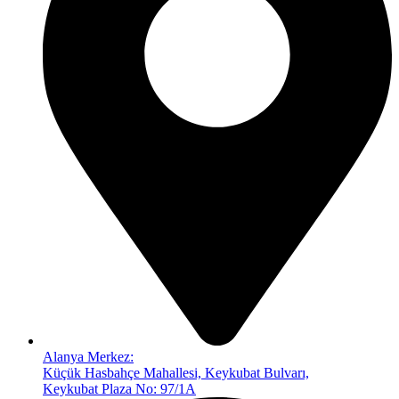
Alanya Merkez:
Küçük Hasbahçe Mahallesi, Keykubat Bulvarı,
Keykubat Plaza No: 97/1A