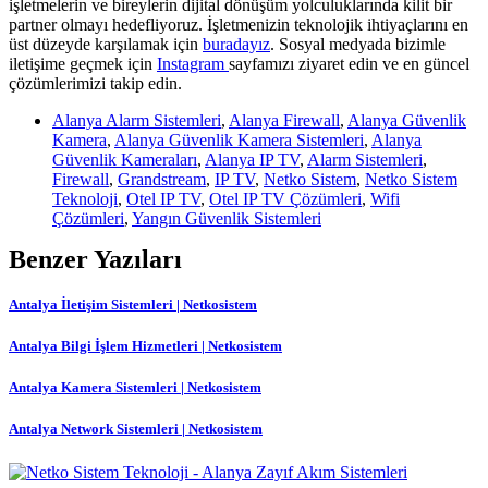
işletmelerin ve bireylerin dijital dönüşüm yolculuklarında kilit bir
partner olmayı hedefliyoruz. İşletmenizin teknolojik ihtiyaçlarını en
üst düzeyde karşılamak için
buradayız
. Sosyal medyada bizimle
iletişime geçmek için
Instagram
sayfamızı ziyaret edin ve en güncel
çözümlerimizi takip edin.
Alanya Alarm Sistemleri
,
Alanya Firewall
,
Alanya Güvenlik
Kamera
,
Alanya Güvenlik Kamera Sistemleri
,
Alanya
Güvenlik Kameraları
,
Alanya IP TV
,
Alarm Sistemleri
,
Firewall
,
Grandstream
,
IP TV
,
Netko Sistem
,
Netko Sistem
Teknoloji
,
Otel IP TV
,
Otel IP TV Çözümleri
,
Wifi
Çözümleri
,
Yangın Güvenlik Sistemleri
Benzer Yazıları
Antalya İletişim Sistemleri | Netkosistem
Antalya Bilgi İşlem Hizmetleri | Netkosistem
Antalya Kamera Sistemleri | Netkosistem
Antalya Network Sistemleri | Netkosistem