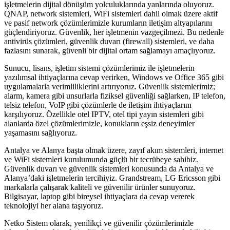
işletmelerin dijital dönüşüm yolculuklarında yanlarında oluyoruz.
QNAP, network sistemleri, WiFi sistemleri dahil olmak üzere aktif
ve pasif network çözümlerimizle kurumların iletişim altyapılarını
güçlendiriyoruz. Güvenlik, her işletmenin vazgeçilmezi. Bu nedenle
antivirüs çözümleri, güvenlik duvarı (firewall) sistemleri, ve daha
fazlasını sunarak, güvenli bir dijital ortam sağlamayı amaçlıyoruz.
Sunucu, lisans, işletim sistemi çözümlerimiz ile işletmelerin
yazılımsal ihtiyaçlarına cevap verirken, Windows ve Office 365 gibi
uygulamalarla verimliliklerini artırıyoruz. Güvenlik sistemlerimiz;
alarm, kamera gibi unsurlarla fiziksel güvenliği sağlarken, IP telefon,
telsiz telefon, VoIP gibi çözümlerle de iletişim ihtiyaçlarını
karşılıyoruz. Özellikle otel IPTV, otel tipi yayın sistemleri gibi
alanlarda özel çözümlerimizle, konukların eşsiz deneyimler
yaşamasını sağlıyoruz.
Antalya ve Alanya başta olmak üzere, zayıf akım sistemleri, internet
ve WiFi sistemleri kurulumunda güçlü bir tecrübeye sahibiz.
Güvenlik duvarı ve güvenlik sistemleri konusunda da Antalya ve
Alanya’daki işletmelerin tercihiyiz. Grandstream, LG Ericsson gibi
markalarla çalışarak kaliteli ve güvenilir ürünler sunuyoruz.
Bilgisayar, laptop gibi bireysel ihtiyaçlara da cevap vererek
teknolojiyi her alana taşıyoruz.
Netko Sistem olarak, yenilikçi ve güvenilir çözümlerimizle