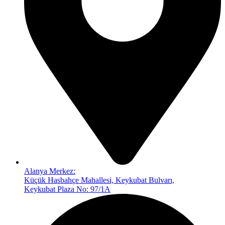
Alanya Merkez:
Küçük Hasbahçe Mahallesi, Keykubat Bulvarı,
Keykubat Plaza No: 97/1A