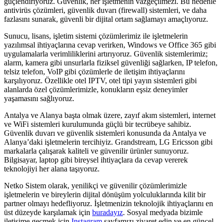
güçlendiriyoruz. Güvenlik, her işletmenin vazgeçilmezi. Bu nedenle
antivirüs çözümleri, güvenlik duvarı (firewall) sistemleri, ve daha
fazlasını sunarak, güvenli bir dijital ortam sağlamayı amaçlıyoruz.
Sunucu, lisans, işletim sistemi çözümlerimiz ile işletmelerin
yazılımsal ihtiyaçlarına cevap verirken, Windows ve Office 365 gibi
uygulamalarla verimliliklerini artırıyoruz. Güvenlik sistemlerimiz;
alarm, kamera gibi unsurlarla fiziksel güvenliği sağlarken, IP telefon,
telsiz telefon, VoIP gibi çözümlerle de iletişim ihtiyaçlarını
karşılıyoruz. Özellikle otel IPTV, otel tipi yayın sistemleri gibi
alanlarda özel çözümlerimizle, konukların eşsiz deneyimler
yaşamasını sağlıyoruz.
Antalya ve Alanya başta olmak üzere, zayıf akım sistemleri, internet
ve WiFi sistemleri kurulumunda güçlü bir tecrübeye sahibiz.
Güvenlik duvarı ve güvenlik sistemleri konusunda da Antalya ve
Alanya’daki işletmelerin tercihiyiz. Grandstream, LG Ericsson gibi
markalarla çalışarak kaliteli ve güvenilir ürünler sunuyoruz.
Bilgisayar, laptop gibi bireysel ihtiyaçlara da cevap vererek
teknolojiyi her alana taşıyoruz.
Netko Sistem olarak, yenilikçi ve güvenilir çözümlerimizle
işletmelerin ve bireylerin dijital dönüşüm yolculuklarında kilit bir
partner olmayı hedefliyoruz. İşletmenizin teknolojik ihtiyaçlarını en
üst düzeyde karşılamak için
buradayız
. Sosyal medyada bizimle
iletişime geçmek için
Instagram
sayfamızı ziyaret edin ve en güncel