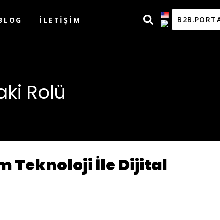
B2B.PORT
BLOG
İLETIŞIM
aki Rolü
Teknoloji İle Dijital