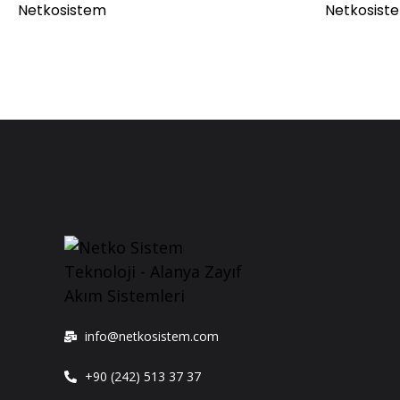
Netkosistem
Netkosist
info@netkosistem.com
+90 (242) 513 37 37