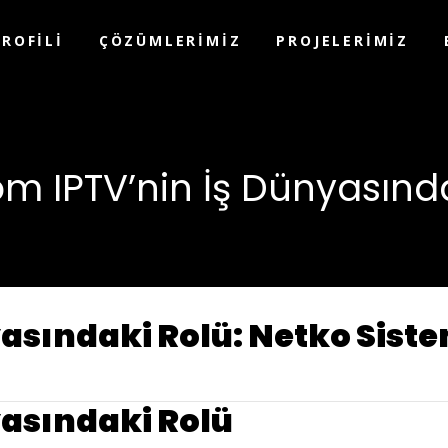
PROFILI
ÇÖZÜMLERIMIZ
PROJELERIMIZ
m IPTV’nin İş Dünyasınd
sındaki Rolü: Netko Sistem 
yasındaki Rolü