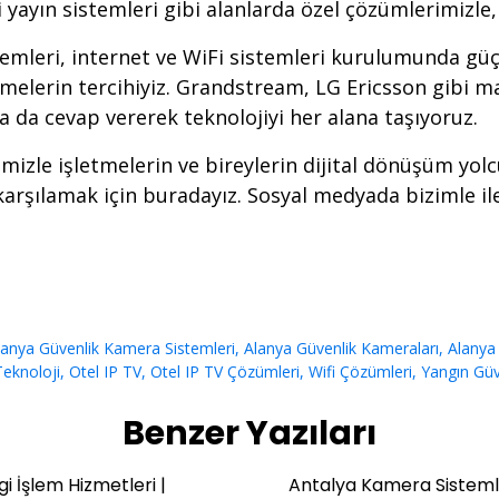
tipi yayın sistemleri gibi alanlarda özel çözümlerimiz
emleri, internet ve WiFi sistemleri kurulumunda güçl
elerin tercihiyiz. Grandstream, LG Ericsson gibi mark
ra da cevap vererek teknolojiyi her alana taşıyoruz.
mizle işletmelerin ve bireylerin dijital dönüşüm yolc
 karşılamak için
buradayız
. Sosyal medyada bizimle i
lanya Güvenlik Kamera Sistemleri
,
Alanya Güvenlik Kameraları
,
Alanya
eknoloji
,
Otel IP TV
,
Otel IP TV Çözümleri
,
Wifi Çözümleri
,
Yangın Güv
Benzer Yazıları
gi İşlem Hizmetleri |
Antalya Kamera Sistemle