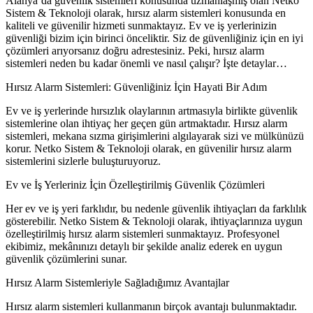
Alanya’da güvenlik sistemleri konusunda uzmanlaşmış olan Netko
Sistem & Teknoloji olarak, hırsız alarm sistemleri konusunda en
kaliteli ve güvenilir hizmeti sunmaktayız. Ev ve iş yerlerinizin
güvenliği bizim için birinci önceliktir. Siz de güvenliğiniz için en iyi
çözümleri arıyorsanız doğru adrestesiniz. Peki, hırsız alarm
sistemleri neden bu kadar önemli ve nasıl çalışır? İşte detaylar…
Hırsız Alarm Sistemleri: Güvenliğiniz İçin Hayati Bir Adım
Ev ve iş yerlerinde hırsızlık olaylarının artmasıyla birlikte güvenlik
sistemlerine olan ihtiyaç her geçen gün artmaktadır. Hırsız alarm
sistemleri, mekana sızma girişimlerini algılayarak sizi ve mülkünüzü
korur. Netko Sistem & Teknoloji olarak, en güvenilir hırsız alarm
sistemlerini sizlerle buluşturuyoruz.
Ev ve İş Yerleriniz İçin Özelleştirilmiş Güvenlik Çözümleri
Her ev ve iş yeri farklıdır, bu nedenle güvenlik ihtiyaçları da farklılık
gösterebilir. Netko Sistem & Teknoloji olarak, ihtiyaçlarınıza uygun
özelleştirilmiş hırsız alarm sistemleri sunmaktayız. Profesyonel
ekibimiz, mekânınızı detaylı bir şekilde analiz ederek en uygun
güvenlik çözümlerini sunar.
Hırsız Alarm Sistemleriyle Sağladığımız Avantajlar
Hırsız alarm sistemleri kullanmanın birçok avantajı bulunmaktadır.