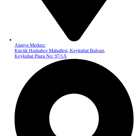
Alanya Merkez:
Küçük Hasbahçe Mahallesi, Keykubat Bulvarı,
Keykubat Plaza No: 97/1A