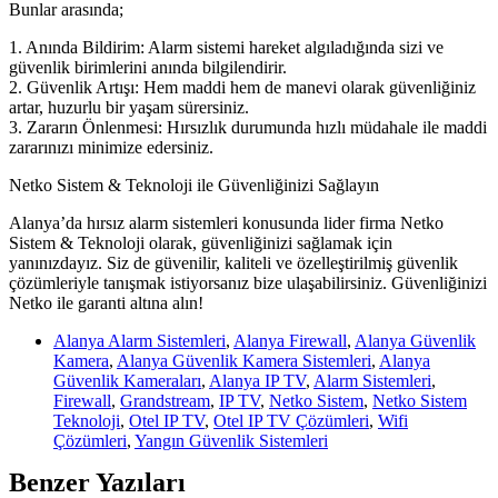
Bunlar arasında;
1. Anında Bildirim: Alarm sistemi hareket algıladığında sizi ve
güvenlik birimlerini anında bilgilendirir.
2. Güvenlik Artışı: Hem maddi hem de manevi olarak güvenliğiniz
artar, huzurlu bir yaşam sürersiniz.
3. Zararın Önlenmesi: Hırsızlık durumunda hızlı müdahale ile maddi
zararınızı minimize edersiniz.
Netko Sistem & Teknoloji ile Güvenliğinizi Sağlayın
Alanya’da hırsız alarm sistemleri konusunda lider firma Netko
Sistem & Teknoloji olarak, güvenliğinizi sağlamak için
yanınızdayız. Siz de güvenilir, kaliteli ve özelleştirilmiş güvenlik
çözümleriyle tanışmak istiyorsanız bize ulaşabilirsiniz. Güvenliğinizi
Netko ile garanti altına alın!
Alanya Alarm Sistemleri
,
Alanya Firewall
,
Alanya Güvenlik
Kamera
,
Alanya Güvenlik Kamera Sistemleri
,
Alanya
Güvenlik Kameraları
,
Alanya IP TV
,
Alarm Sistemleri
,
Firewall
,
Grandstream
,
IP TV
,
Netko Sistem
,
Netko Sistem
Teknoloji
,
Otel IP TV
,
Otel IP TV Çözümleri
,
Wifi
Çözümleri
,
Yangın Güvenlik Sistemleri
Benzer Yazıları