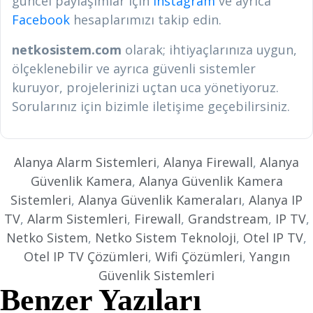
güncel paylaşımlar için
Instagram
ve ayrıca
Facebook
hesaplarımızı takip edin.
netkosistem.com
olarak; ihtiyaçlarınıza uygun,
ölçeklenebilir ve ayrıca güvenli sistemler
kuruyor, projelerinizi uçtan uca yönetiyoruz.
Sorularınız için bizimle iletişime geçebilirsiniz.
Alanya Alarm Sistemleri
,
Alanya Firewall
,
Alanya
Güvenlik Kamera
,
Alanya Güvenlik Kamera
Sistemleri
,
Alanya Güvenlik Kameraları
,
Alanya IP
TV
,
Alarm Sistemleri
,
Firewall
,
Grandstream
,
IP TV
,
Netko Sistem
,
Netko Sistem Teknoloji
,
Otel IP TV
,
Otel IP TV Çözümleri
,
Wifi Çözümleri
,
Yangın
Güvenlik Sistemleri
Benzer Yazıları