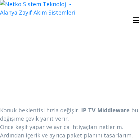
IP TV Middleware |
Netkosistem
IP TV Middleware
ile Oda İçi Deneyimi
Veriye Bağlayın
Konuk beklentisi hızla değişir.
IP TV Middleware
bu
değişime çevik yanıt verir.
Önce keşif yapar ve ayrıca ihtiyaçları netlerim.
Ardından içerik ve ayrıca paket planını tasarlarım.