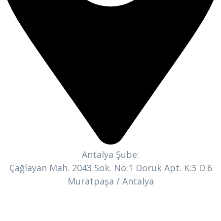
Antalya Şube:
Çağlayan Mah. 2043 Sok. No:1 Doruk Apt. K:3 D:6
Muratpaşa / Antalya
Bizi Takip Edin