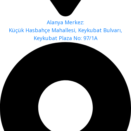
Alanya Merkez:
Küçük Hasbahçe Mahallesi, Keykubat Bulvarı,
Keykubat Plaza No: 97/1A