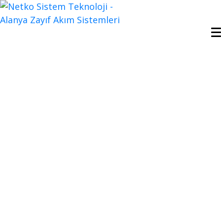
IP TV Kanal
Yönetimi |
Netkosistem
IP TV Kanal
Yönetimi
ile Yayını
Düzenli ve Hızlı
Yönetin