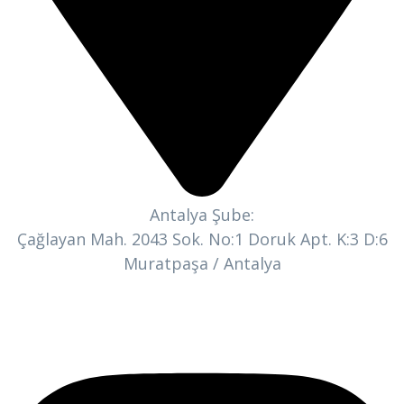
Antalya Şube:
Çağlayan Mah. 2043 Sok. No:1 Doruk Apt. K:3 D:6
Muratpaşa / Antalya
Bizi Takip Edin