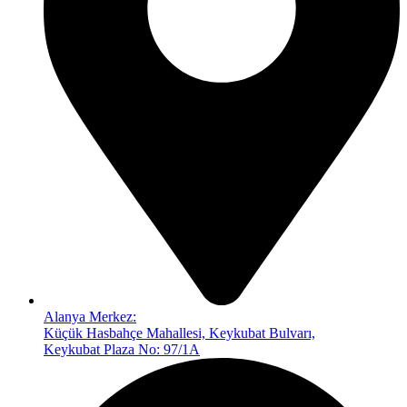
Alanya Merkez:
Küçük Hasbahçe Mahallesi, Keykubat Bulvarı,
Keykubat Plaza No: 97/1A