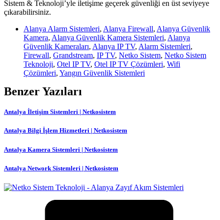
Sistem & Teknoloji’yle iletişime geçerek güvenliği en üst seviyeye
çıkarabilirsiniz.
Alanya Alarm Sistemleri
,
Alanya Firewall
,
Alanya Güvenlik
Kamera
,
Alanya Güvenlik Kamera Sistemleri
,
Alanya
Güvenlik Kameraları
,
Alanya IP TV
,
Alarm Sistemleri
,
Firewall
,
Grandstream
,
IP TV
,
Netko Sistem
,
Netko Sistem
Teknoloji
,
Otel IP TV
,
Otel IP TV Çözümleri
,
Wifi
Çözümleri
,
Yangın Güvenlik Sistemleri
Benzer Yazıları
Antalya İletişim Sistemleri | Netkosistem
Antalya Bilgi İşlem Hizmetleri | Netkosistem
Antalya Kamera Sistemleri | Netkosistem
Antalya Network Sistemleri | Netkosistem