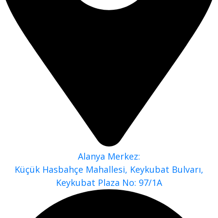
Alanya Merkez:
Küçük Hasbahçe Mahallesi, Keykubat Bulvarı,
Keykubat Plaza No: 97/1A