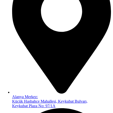
Alanya Merkez:
Küçük Hasbahçe Mahallesi, Keykubat Bulvarı,
Keykubat Plaza No: 97/1A