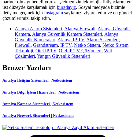
partner olmayı hedefliyoruz. İşletmenizin teknolojik ihtiyaçlarını en
üst düzeyde karşılamak için
buradayız
. Sosyal medyada bizimle
iletişime geçmek için
Instagram
sayfamızı ziyaret edin ve en güncel
çözümlerimizi takip edin.
Alanya Alarm Sistemleri
,
Alanya Firewall
,
Alanya Güvenlik
Kamera
,
Alanya Güvenlik Kamera Sistemleri
,
Alanya
Güvenlik Kameraları
,
Alanya IP TV
,
Alarm Sistemleri
,
Firewall
,
Grandstream
,
IP TV
,
Netko Sistem
,
Netko Sistem
Teknoloji
,
Otel IP TV
,
Otel IP TV Çözümleri
,
Wifi
Çözümleri
,
Yangın Güvenlik Sistemleri
Benzer Yazıları
Antalya İletişim Sistemleri | Netkosistem
Antalya Bilgi İşlem Hizmetleri | Netkosistem
Antalya Kamera Sistemleri | Netkosistem
Antalya Network Sistemleri | Netkosistem