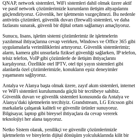
QNAP, network sistemleri, WiFi sistemleri dahil olmak üzere aktif
ve pasif network çözümlerimizle kurumların iletişim altyapılarını
güçlendiriyoruz. Güvenlik, her işletmenin vazgeçilmezi. Bu nedenle
antivirüs çözümleri, güvenlik duvarı (firewall) sistemleri, ve daha
fazlasını sunarak, güvenli bir dijital ortam sağlamayı amaçlıyoruz.
Sunucu, lisans, işletim sistemi çözümlerimiz ile işletmelerin
yazılımsal ihtiyaçlarına cevap verirken, Windows ve Office 365 gibi
uygulamalarla verimliliklerini artırıyoruz. Güvenlik sistemlerimiz;
alarm, kamera gibi unsurlarla fiziksel güvenliği sağlarken, IP telefon,
telsiz telefon, VoIP gibi çözümlerle de iletişim ihtiyaçlarını
karşılıyoruz. Özellikle otel IPTV, otel tipi yayın sistemleri gibi
alanlarda özel çözümlerimizle, konukların eşsiz deneyimler
yaşamasını sağlıyoruz.
Antalya ve Alanya başta olmak üzere, zayıf akım sistemleri, internet
ve WiFi sistemleri kurulumunda güçlü bir tecrübeye sahibiz.
Güvenlik duvarı ve güvenlik sistemleri konusunda da Antalya ve
Alanya’daki işletmelerin tercihiyiz. Grandstream, LG Ericsson gibi
markalarla çalışarak kaliteli ve güvenilir ürünler sunuyoruz.
Bilgisayar, laptop gibi bireysel ihtiyaçlara da cevap vererek
teknolojiyi her alana taşıyoruz.
Netko Sistem olarak, yenilikçi ve güvenilir çözümlerimizle
işletmelerin ve bireylerin dijital dönüşüm yolculuklarında kilit bir