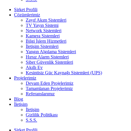
Şirket Profili
Çözümlerimiz
Zayıf Akım Sistemleri
TV Yayın Sistemi
Network Sistemleri
Kamera Sistemleri
Bilgi İşlem Hizmetleri
İletişim Sistemleri
Yangın Algılama Sistemleri
Hırsız Alarm Sistemleri
Siber Güvenlik Sistemleri
Akıllı Ev
Kesintisiz Güç Kaynağı Sistemleri (UPS)
Projelerimiz
Devam Eden Projelerimiz
Tamamlanan Projelerimiz
Referanslarımız
Blog
İletişim
İletişim
Gizlilik Politikası
S.S.S.
Şirket Profili