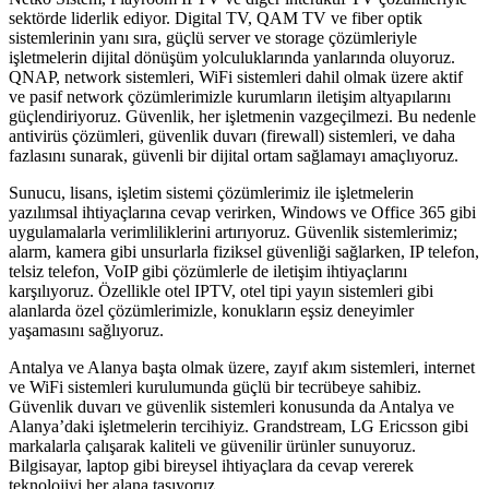
sektörde liderlik ediyor. Digital TV, QAM TV ve fiber optik
sistemlerinin yanı sıra, güçlü server ve storage çözümleriyle
işletmelerin dijital dönüşüm yolculuklarında yanlarında oluyoruz.
QNAP, network sistemleri, WiFi sistemleri dahil olmak üzere aktif
ve pasif network çözümlerimizle kurumların iletişim altyapılarını
güçlendiriyoruz. Güvenlik, her işletmenin vazgeçilmezi. Bu nedenle
antivirüs çözümleri, güvenlik duvarı (firewall) sistemleri, ve daha
fazlasını sunarak, güvenli bir dijital ortam sağlamayı amaçlıyoruz.
Sunucu, lisans, işletim sistemi çözümlerimiz ile işletmelerin
yazılımsal ihtiyaçlarına cevap verirken, Windows ve Office 365 gibi
uygulamalarla verimliliklerini artırıyoruz. Güvenlik sistemlerimiz;
alarm, kamera gibi unsurlarla fiziksel güvenliği sağlarken, IP telefon,
telsiz telefon, VoIP gibi çözümlerle de iletişim ihtiyaçlarını
karşılıyoruz. Özellikle otel IPTV, otel tipi yayın sistemleri gibi
alanlarda özel çözümlerimizle, konukların eşsiz deneyimler
yaşamasını sağlıyoruz.
Antalya ve Alanya başta olmak üzere, zayıf akım sistemleri, internet
ve WiFi sistemleri kurulumunda güçlü bir tecrübeye sahibiz.
Güvenlik duvarı ve güvenlik sistemleri konusunda da Antalya ve
Alanya’daki işletmelerin tercihiyiz. Grandstream, LG Ericsson gibi
markalarla çalışarak kaliteli ve güvenilir ürünler sunuyoruz.
Bilgisayar, laptop gibi bireysel ihtiyaçlara da cevap vererek
teknolojiyi her alana taşıyoruz.