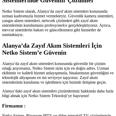
Sistemlerinde Güvenilir Çözümler
Netko Sistem olarak, Alanya’da zayıf akım sistemleri konusunda
uzman kadromuzla hizmet vermekteyiz. Güvenlik kamera sistemleri,
yangın alarm sistemleri, network çözümleri gibi zayıf akım
sistemlerinin kurulumunu profesyonelce gerçekleştiriyoruz. Ayrıca,
mevcut sistemlerin bakım ve güncellenmesi gibi hizmetler de
sunmaktayız.
Alanya’da Zayıf Akım Sistemleri İçin
Netko Sistem’e Güvenin
Alanya’da zayıf akım sistemleri konusunda güvenilir bir çözüm
ortağı arıyorsanız, Netko Sistem sizin için en doğru adres. Uzman
ekibimiz ve kaliteli hizmet anlayışımızla, binalarınızın güvenliğini ve
teknolojik altyapısını en üst seviyeye taşıyoruz. Zayıf akım
sistemlerinin kurulumu ve işletilmesi için bizimle iletişime geçin.
Alanya’daki zayıf akım sistemleri çözümlerimiz hakkında daha fazla
bilgi almak için Netko Sistem Teknoloji’ye başvurun!
Firmamız :
Netko Sistem, Playroom IPTV ve diğer interaktif TV çözümleriyle