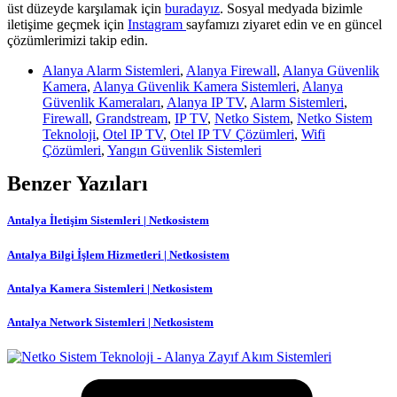
üst düzeyde karşılamak için
buradayız
. Sosyal medyada bizimle
iletişime geçmek için
Instagram
sayfamızı ziyaret edin ve en güncel
çözümlerimizi takip edin.
Alanya Alarm Sistemleri
,
Alanya Firewall
,
Alanya Güvenlik
Kamera
,
Alanya Güvenlik Kamera Sistemleri
,
Alanya
Güvenlik Kameraları
,
Alanya IP TV
,
Alarm Sistemleri
,
Firewall
,
Grandstream
,
IP TV
,
Netko Sistem
,
Netko Sistem
Teknoloji
,
Otel IP TV
,
Otel IP TV Çözümleri
,
Wifi
Çözümleri
,
Yangın Güvenlik Sistemleri
Benzer Yazıları
Antalya İletişim Sistemleri | Netkosistem
Antalya Bilgi İşlem Hizmetleri | Netkosistem
Antalya Kamera Sistemleri | Netkosistem
Antalya Network Sistemleri | Netkosistem