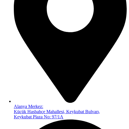
Alanya Merkez:
Küçük Hasbahçe Mahallesi, Keykubat Bulvarı,
Keykubat Plaza No: 97/1A