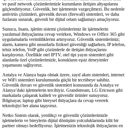
ve pasif network çözümlerimizle kurumların iletişim altyapılarını
güçlendiriyoruz. Güvenlik, her işletmenin vazgeçilmezi. Bu nedenle
antivirüs çözümleri, güvenlik duvarı (firewall) sistemleri, ve daha
fazlasını sunarak, güvenli bir dijital ortam sağlamayı amaçlıyoruz.
Sunucu, lisans, işletim sistemi çözümlerimiz ile işletmelerin
yazılımsal ihtiyaçlarına cevap verirken, Windows ve Office 365 gibi
uygulamalarla verimliliklerini artırıyoruz. Güvenlik sistemlerimiz;
alarm, kamera gibi unsurlarla fiziksel güvenliği sağlarken, IP telefon,
telsiz telefon, VoIP gibi çözümlerle de iletişim ihtiyaçlarını
karşılıyoruz. Özellikle otel IPTV, otel tipi yayın sistemleri gibi
alanlarda özel çözümlerimizle, konukların eşsiz deneyimler
yaşamasını sağlıyoruz.
Antalya ve Alanya başta olmak üzere, zayıf akım sistemleri, internet
ve WiFi sistemleri kurulumunda güçlü bir tecrübeye sahibiz.
Güvenlik duvarı ve güvenlik sistemleri konusunda da Antalya ve
Alanya’daki işletmelerin tercihiyiz. Grandstream, LG Ericsson gibi
markalarla çalışarak kaliteli ve güvenilir ürünler sunuyoruz.
Bilgisayar, laptop gibi bireysel ihtiyaçlara da cevap vererek
teknolojiyi her alana taşıyoruz.
Netko Sistem olarak, yenilikçi ve güvenilir çözümlerimizle
işletmelerin ve bireylerin dijital dönüşüm yolculuklarında kilit bir
partner olmayı hedefliyoruz. İşletmenizin teknolojik ihtiyaçlarını en