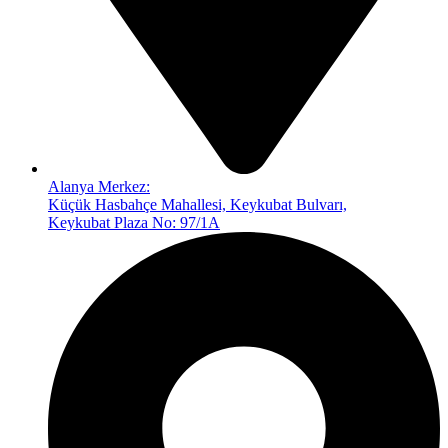
Alanya Merkez:
Küçük Hasbahçe Mahallesi, Keykubat Bulvarı,
Keykubat Plaza No: 97/1A