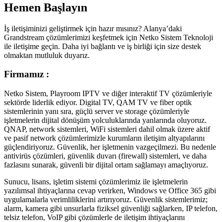
Hemen Başlayın
İş iletişiminizi geliştirmek için hazır mısınız? Alanya’daki
Grandstream çözümlerimizi keşfetmek için Netko Sistem Teknoloji
ile iletişime geçin. Daha iyi bağlantı ve iş birliği için size destek
olmaktan mutluluk duyarız.
Firmamız :
Netko Sistem, Playroom IPTV ve diğer interaktif TV çözümleriyle
sektörde liderlik ediyor. Digital TV, QAM TV ve fiber optik
sistemlerinin yanı sıra, güçlü server ve storage çözümleriyle
işletmelerin dijital dönüşüm yolculuklarında yanlarında oluyoruz.
QNAP, network sistemleri, WiFi sistemleri dahil olmak üzere aktif
ve pasif network çözümlerimizle kurumların iletişim altyapılarını
güçlendiriyoruz. Güvenlik, her işletmenin vazgeçilmezi. Bu nedenle
antivirüs çözümleri, güvenlik duvarı (firewall) sistemleri, ve daha
fazlasını sunarak, güvenli bir dijital ortam sağlamayı amaçlıyoruz.
Sunucu, lisans, işletim sistemi çözümlerimiz ile işletmelerin
yazılımsal ihtiyaçlarına cevap verirken, Windows ve Office 365 gibi
uygulamalarla verimliliklerini artırıyoruz. Güvenlik sistemlerimiz;
alarm, kamera gibi unsurlarla fiziksel güvenliği sağlarken, IP telefon,
telsiz telefon, VoIP gibi çözümlerle de iletişim ihtiyaçlarını