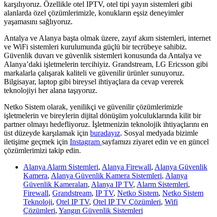
karşılıyoruz. Özellikle otel IPTV, otel tipi yayın sistemleri gibi
alanlarda özel çözümlerimizle, konukların eşsiz deneyimler
yaşamasını sağlıyoruz.
Antalya ve Alanya başta olmak üzere, zayıf akım sistemleri, internet
ve WiFi sistemleri kurulumunda güçlü bir tecrübeye sahibiz.
Güvenlik duvarı ve güvenlik sistemleri konusunda da Antalya ve
Alanya’daki işletmelerin tercihiyiz. Grandstream, LG Ericsson gibi
markalarla çalışarak kaliteli ve güvenilir ürünler sunuyoruz.
Bilgisayar, laptop gibi bireysel ihtiyaçlara da cevap vererek
teknolojiyi her alana taşıyoruz.
Netko Sistem olarak, yenilikçi ve güvenilir çözümlerimizle
işletmelerin ve bireylerin dijital dönüşüm yolculuklarında kilit bir
partner olmayı hedefliyoruz. İşletmenizin teknolojik ihtiyaçlarını en
üst düzeyde karşılamak için
buradayız
. Sosyal medyada bizimle
iletişime geçmek için
Instagram
sayfamızı ziyaret edin ve en güncel
çözümlerimizi takip edin.
Alanya Alarm Sistemleri
,
Alanya Firewall
,
Alanya Güvenlik
Kamera
,
Alanya Güvenlik Kamera Sistemleri
,
Alanya
Güvenlik Kameraları
,
Alanya IP TV
,
Alarm Sistemleri
,
Firewall
,
Grandstream
,
IP TV
,
Netko Sistem
,
Netko Sistem
Teknoloji
,
Otel IP TV
,
Otel IP TV Çözümleri
,
Wifi
Çözümleri
,
Yangın Güvenlik Sistemleri