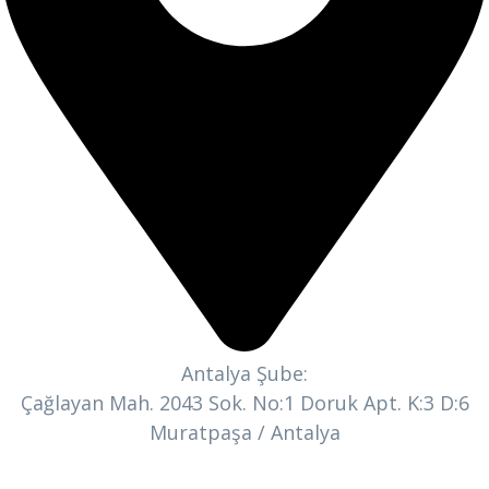
Antalya Şube:
Çağlayan Mah. 2043 Sok. No:1 Doruk Apt. K:3 D:6
Muratpaşa / Antalya