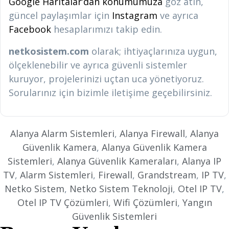
Google Haritalar’dan konumumuza
göz atın,
güncel paylaşımlar için
Instagram
ve ayrıca
Facebook
hesaplarımızı takip edin.
netkosistem.com
olarak; ihtiyaçlarınıza uygun,
ölçeklenebilir ve ayrıca güvenli sistemler
kuruyor, projelerinizi uçtan uca yönetiyoruz.
Sorularınız için bizimle iletişime geçebilirsiniz.
Alanya Alarm Sistemleri
,
Alanya Firewall
,
Alanya
Güvenlik Kamera
,
Alanya Güvenlik Kamera
Sistemleri
,
Alanya Güvenlik Kameraları
,
Alanya IP
TV
,
Alarm Sistemleri
,
Firewall
,
Grandstream
,
IP TV
,
Netko Sistem
,
Netko Sistem Teknoloji
,
Otel IP TV
,
Otel IP TV Çözümleri
,
Wifi Çözümleri
,
Yangın
Güvenlik Sistemleri