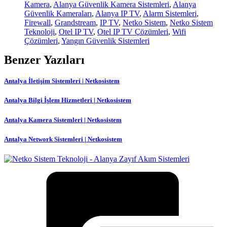
Kamera
,
Alanya Güvenlik Kamera Sistemleri
,
Alanya
Güvenlik Kameraları
,
Alanya IP TV
,
Alarm Sistemleri
,
Firewall
,
Grandstream
,
IP TV
,
Netko Sistem
,
Netko Sistem
Teknoloji
,
Otel IP TV
,
Otel IP TV Çözümleri
,
Wifi
Çözümleri
,
Yangın Güvenlik Sistemleri
Benzer Yazıları
Antalya İletişim Sistemleri | Netkosistem
Antalya Bilgi İşlem Hizmetleri | Netkosistem
Antalya Kamera Sistemleri | Netkosistem
Antalya Network Sistemleri | Netkosistem