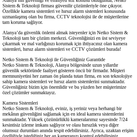
Alanya’nın güvenliği ve emniyeti söz konusu olduğunda, Netko
Sistem & Teknoloji firması güvenilir çözümleriyle öne çıkıyor.
Özellikle kamera sistemleri ve hırsız alarm sistemleri konusunda
uzmanlaşmış olan bu firma, CCTV teknolojisi ile de müşterilerine
tam koruma sağlıyor.
Alanya’da güvenlik önlemi almak isteyenler için Netko Sistem &
Teknoloji tam bir çözüm merkezi. Güvenliğinizi en üst seviyeye
çıkarmak ve mal varlığınızı korumak için ihtiyacınız olan kamera
sistemleri, hırsız alarm sistemleri ve CCTV çözümleri burada!
Netko Sistem & Teknoloji ile Güvenliğiniz Garantide
Netko Sistem & Teknoloji, Alanya bölgesinde uzun yıllardır
güvenlik sektöründe faaliyet gösteren öncü bir firmadır. Müşteri
memnuniyetini her zaman ön planda tutan firma, en son teknolojiye
sahip kamera sistemleri ve hırsız alarm sistemlerini sunmaktadır.
Güvenliğiniz bizim için önemlidir ve bu yüzden her müşterimize
özel çözümler sunmaktayız.
Kamera Sistemleri
Netko Sistem & Teknoloji, eviniz, iş yeriniz veya herhangi bir
mekânın güvenliğini sağlamak için en ideal kamera sistemlerini
sunmaktadır. Yüksek çözünürlüklü kameralarımız sayesinde 7/24
kesintisiz izleme imkanı sağlıyor ve olası hırsızlık veya diğer
olumsuz durumları anında tespit edebilirsiniz. Ayrıca, uzaktan erişim
özelliğiyle istediğiniz her an kameranızı kontrol edebilirsiniz.