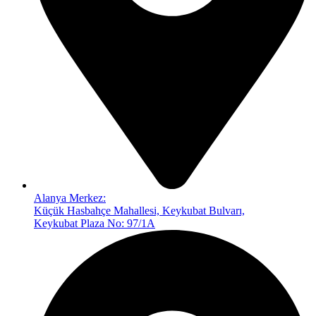
Alanya Merkez:
Küçük Hasbahçe Mahallesi, Keykubat Bulvarı,
Keykubat Plaza No: 97/1A