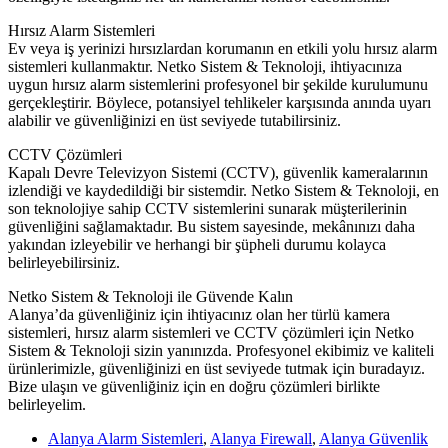
Hırsız Alarm Sistemleri
Ev veya iş yerinizi hırsızlardan korumanın en etkili yolu hırsız alarm
sistemleri kullanmaktır. Netko Sistem & Teknoloji, ihtiyacınıza
uygun hırsız alarm sistemlerini profesyonel bir şekilde kurulumunu
gerçekleştirir. Böylece, potansiyel tehlikeler karşısında anında uyarı
alabilir ve güvenliğinizi en üst seviyede tutabilirsiniz.
CCTV Çözümleri
Kapalı Devre Televizyon Sistemi (CCTV), güvenlik kameralarının
izlendiği ve kaydedildiği bir sistemdir. Netko Sistem & Teknoloji, en
son teknolojiye sahip CCTV sistemlerini sunarak müşterilerinin
güvenliğini sağlamaktadır. Bu sistem sayesinde, mekânınızı daha
yakından izleyebilir ve herhangi bir şüpheli durumu kolayca
belirleyebilirsiniz.
Netko Sistem & Teknoloji ile Güvende Kalın
Alanya’da güvenliğiniz için ihtiyacınız olan her türlü kamera
sistemleri, hırsız alarm sistemleri ve CCTV çözümleri için Netko
Sistem & Teknoloji sizin yanınızda. Profesyonel ekibimiz ve kaliteli
ürünlerimizle, güvenliğinizi en üst seviyede tutmak için buradayız.
Bize ulaşın ve güvenliğiniz için en doğru çözümleri birlikte
belirleyelim.
Alanya Alarm Sistemleri
,
Alanya Firewall
,
Alanya Güvenlik