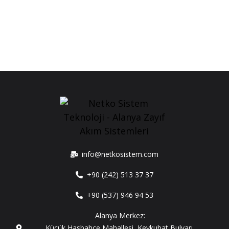
info@netkosistem.com
+90 (242) 513 37 37
+90 (537) 946 94 53
Alanya Merkez:
Küçük Hasbahçe Mahallesi, Keykubat Bulvarı,