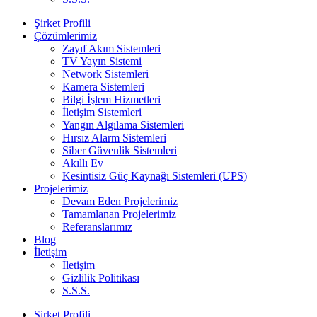
Şirket Profili
Çözümlerimiz
Zayıf Akım Sistemleri
TV Yayın Sistemi
Network Sistemleri
Kamera Sistemleri
Bilgi İşlem Hizmetleri
İletişim Sistemleri
Yangın Algılama Sistemleri
Hırsız Alarm Sistemleri
Siber Güvenlik Sistemleri
Akıllı Ev
Kesintisiz Güç Kaynağı Sistemleri (UPS)
Projelerimiz
Devam Eden Projelerimiz
Tamamlanan Projelerimiz
Referanslarımız
Blog
İletişim
İletişim
Gizlilik Politikası
S.S.S.
Şirket Profili